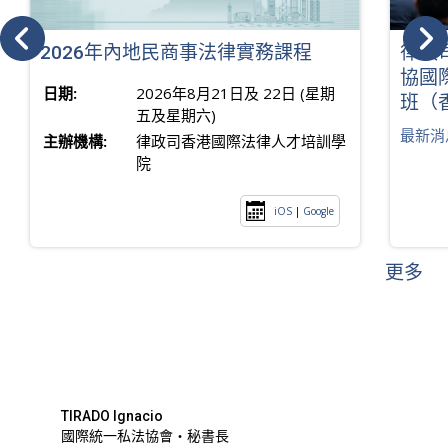
2026年內地民商事法律實務課程
律政
協國
日期:
2026年8月21日及 22日 (星期
班（
五及星期六)
最新消
主辦機構:
律政司香港國際法律人才培訓學
院
iOS
|
Google
更多
TIRADO Ignacio
國際統一私法協會・秘書長