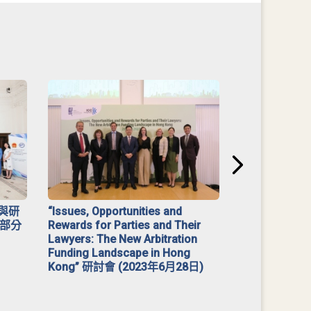
與研
“Issues, Opportunities and
2023 年「
部分
Rewards for Parties and Their
Lawyers: The New Arbitration
Funding Landscape in Hong
Kong” 研討會 (2023年6月28日)