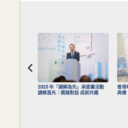
安排》
2025 年「調解為先」承諾書活動
香港
調解爲先：開展對話 成就共識
典禮