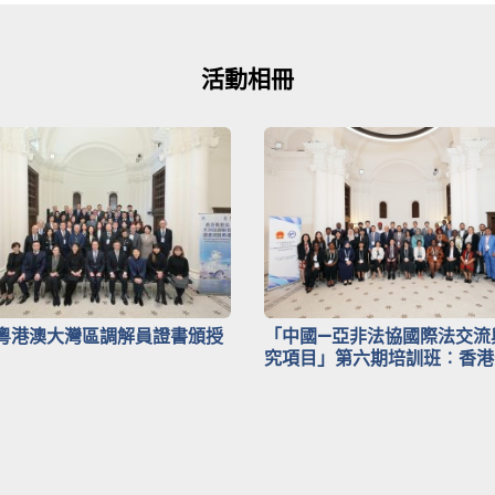
活動相冊
粵港澳大灣區調解員證書頒授
「中國—亞非法協國際法交流
究項目」第六期培訓班︰香港