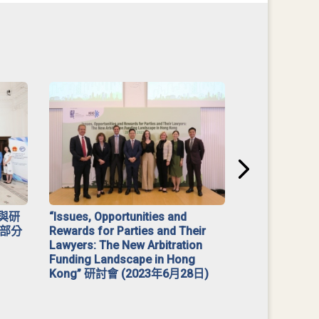
與研
“Issues, Opportunities and
2023 年「
部分
Rewards for Parties and Their
Lawyers: The New Arbitration
Funding Landscape in Hong
Kong” 研討會 (2023年6月28日)