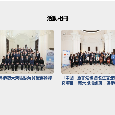
活動相冊
粵港澳大灣區調解員證書頒授
「中國—亞非法協國際法交流
究項目」第六期培訓班︰香港