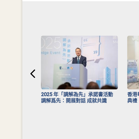
安排》
2025 年「調解為先」承諾書活動
香港
調解爲先：開展對話 成就共識
典禮