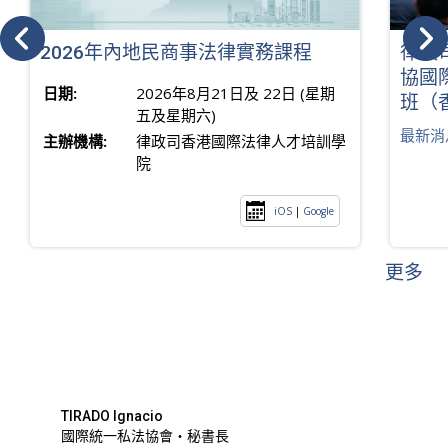
2026年內地民商事法律實務課程
律政
協國
日期:
2026年8月21日及 22日 (星期
班（
五及星期六)
最新消
主辦機構:
律政司香港國際法律人才培訓學
院
iOS
|
Google
更多
TIRADO Ignacio
國際統一私法協會・秘書長