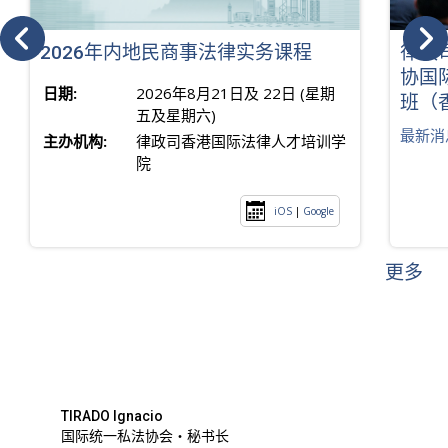
2026年内地民商事法律实务课程
律政
协国
日期:
2026年8月21日及 22日 (星期
班（
五及星期六)
最新消
主办机构:
律政司香港国际法律人才培训学
院
iOS
|
Google
更多
TIRADO Ignacio
国际统一私法协会・秘书长