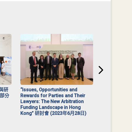
與研
“Issues, Opportunities and
2023 年「
部分
Rewards for Parties and Their
Lawyers: The New Arbitration
Funding Landscape in Hong
Kong” 研討會 (2023年6月28日)