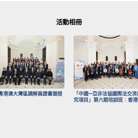
活動相冊
粵港澳大灣區調解員證書頒授
「中國—亞非法協國際法交流
究項目」第六期培訓班︰香港