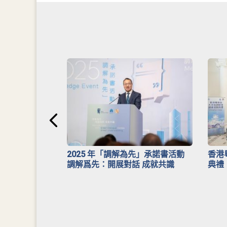
安排》
2025 年「調解為先」承諾書活動
香港
調解爲先：開展對話 成就共識
典禮