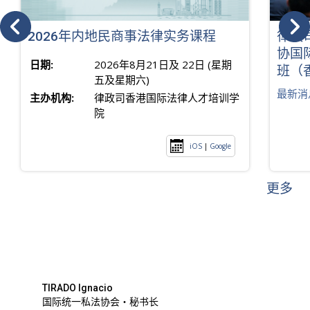
2026年内地民商事法律实务课程
律政
协国
日期:
2026年8月21日及 22日 (星期
班（
五及星期六)
最新消
主办机构:
律政司香港国际法律人才培训学
院
iOS
|
Google
更多
TIRADO Ignacio
国际统一私法协会・秘书长