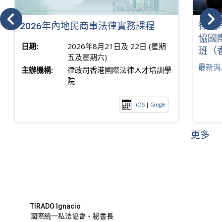
2026年內地民商事法律實務課程
律政
協國
日期:
2026年8月21日及 22日 (星期
班（
五及星期六)
最新消
主辦機構:
律政司香港國際法律人才培訓學
院
iOS
|
Google
更多
TIRADO Ignacio
國際統一私法協會・秘書長