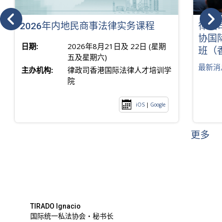
2026年内地民商事法律实务课程
律政
协国
日期:
2026年8月21日及 22日 (星期
班（
五及星期六)
最新消
主办机构:
律政司香港国际法律人才培训学
院
iOS
|
Google
更多
TIRADO Ignacio
国际统一私法协会・秘书长