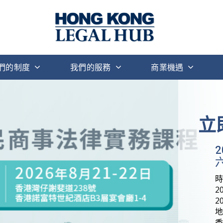
們的制度
我們的服務
商業機遇
立
六
2
2
地
香