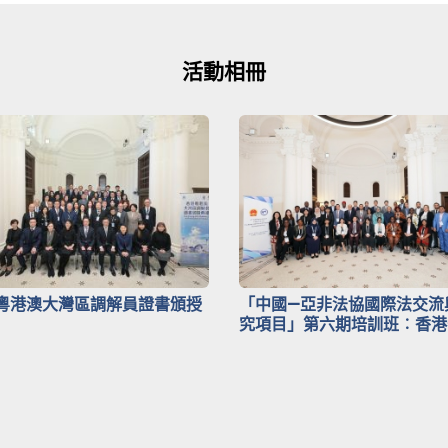
活動相冊
粵港澳大灣區調解員證書頒授
「中國—亞非法協國際法交流
究項目」第六期培訓班︰香港