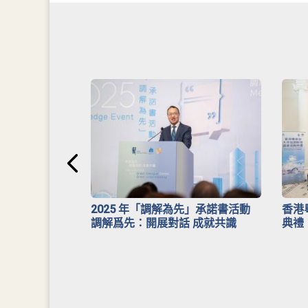
安排》
2025 年「調解為先」承諾書活動
香港
調解爲先：開展對話 成就共識
典禮