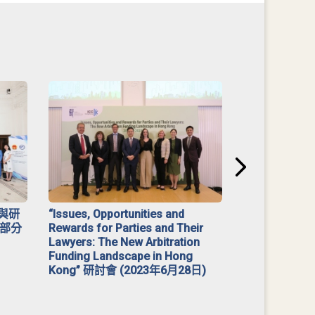
與研
“Issues, Opportunities and
2023 年「
部分
Rewards for Parties and Their
Lawyers: The New Arbitration
Funding Landscape in Hong
Kong” 研討會 (2023年6月28日)