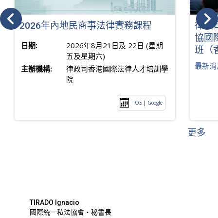
2026年內地民商事法律實務課程
律政
協國
日期:
2026年8月21日及 22日 (星期
班（
五及星期六)
最新消
主辦機構:
律政司香港國際法律人才培訓學
院
iOS
|
Google
更多
TIRADO Ignacio
國際統一私法協會・秘書長