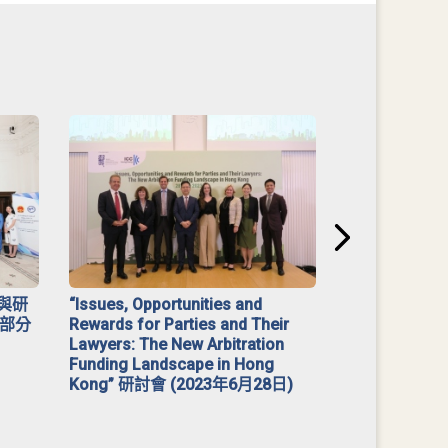
與研
“Issues, Opportunities and
2023 年「
部分
Rewards for Parties and Their
Lawyers: The New Arbitration
Funding Landscape in Hong
Kong” 研討會 (2023年6月28日)