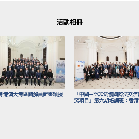
活動相冊
粵港澳大灣區調解員證書頒授
「中國—亞非法協國際法交流
究項目」第六期培訓班︰香港