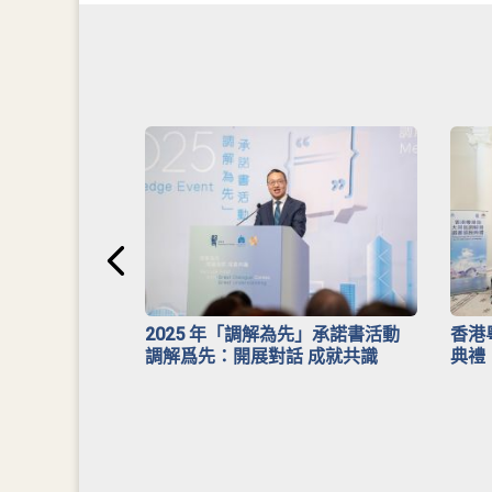
安排》
2025 年「調解為先」承諾書活動
香港
調解爲先：開展對話 成就共識
典禮