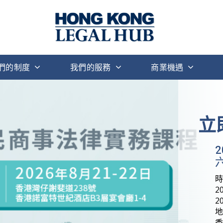
們的制度
我們的服務
商業機遇
立
六
2
2
地
香