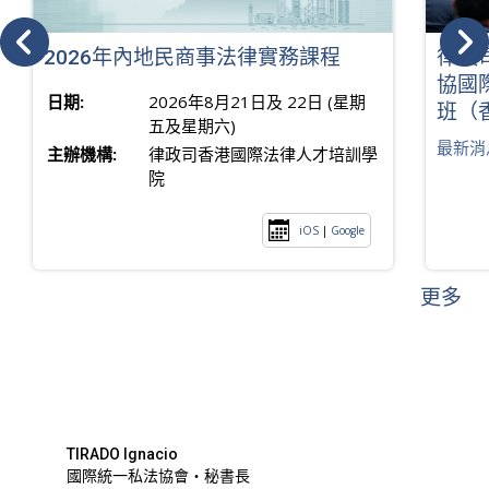
2026年內地民商事法律實務課程
律政
協國
日期:
2026年8月21日及 22日 (星期
班（
五及星期六)
最新消
主辦機構:
律政司香港國際法律人才培訓學
院
iOS
|
Google
更多
TIRADO Ignacio
國際統一私法協會・秘書長