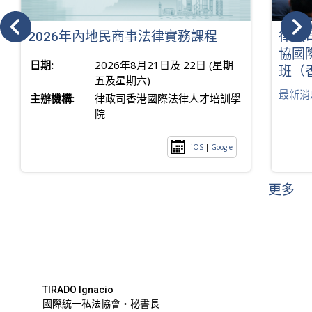
2026年內地民商事法律實務課程
律政
協國
日期:
2026年8月21日及 22日 (星期
班（
五及星期六)
最新消
主辦機構:
律政司香港國際法律人才培訓學
院
iOS
|
Google
更多
TIRADO Ignacio
國際統一私法協會・秘書長