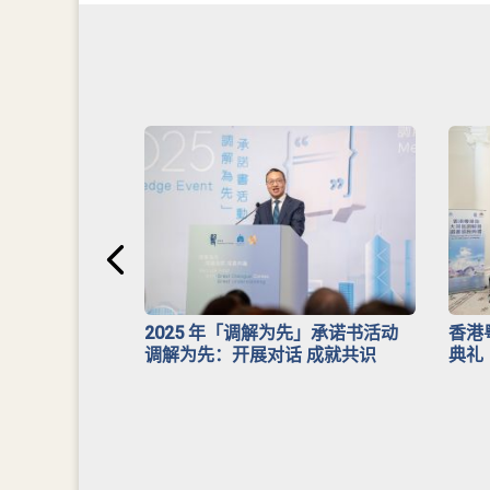
安排》
2025 年「调解为先」承诺书活动
香港
调解为先：开展对话 成就共识
典礼