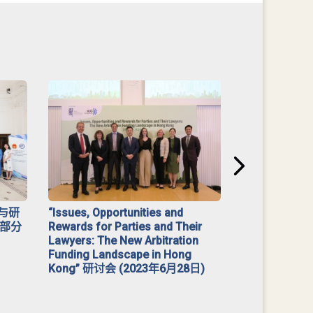
与研
“Issues, Opportunities and
2023 年「
部分
Rewards for Parties and Their
Lawyers: The New Arbitration
Funding Landscape in Hong
Kong” 研讨会 (2023年6月28日)