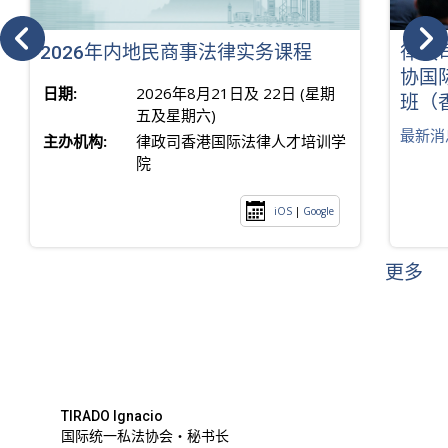
2026年内地民商事法律实务课程
律政
协国
日期:
2026年8月21日及 22日 (星期
班（
五及星期六)
最新消
主办机构:
律政司香港国际法律人才培训学
院
iOS
|
Google
更多
TIRADO Ignacio
国际统一私法协会・秘书长