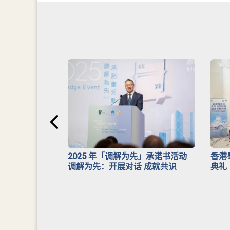
安排》
2025 年「调解为先」承诺书活动
香港
调解为先：开展对话 成就共识
典礼