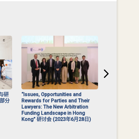
与研
“Issues, Opportunities and
2023 年「
部分
Rewards for Parties and Their
Lawyers: The New Arbitration
Funding Landscape in Hong
Kong” 研讨会 (2023年6月28日)