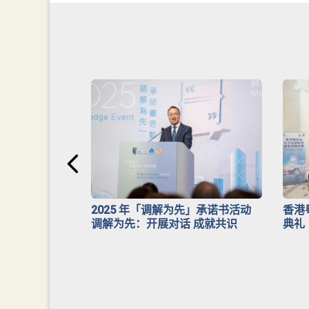
安排》
2025 年「调解为先」承诺书活动
香港
调解为先：开展对话 成就共识
典礼