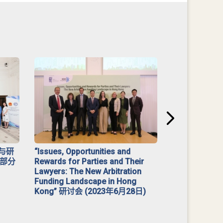
与研
“Issues, Opportunities and
2023 年「
部分
Rewards for Parties and Their
Lawyers: The New Arbitration
Funding Landscape in Hong
Kong” 研讨会 (2023年6月28日)