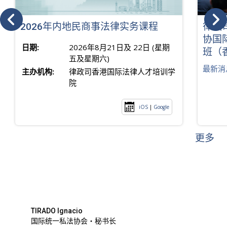
2026年内地民商事法律实务课程
律政
协国
日期:
2026年8月21日及 22日 (星期
班（
五及星期六)
最新消
主办机构:
律政司香港国际法律人才培训学
院
iOS
|
Google
更多
TIRADO Ignacio
国际统一私法协会・秘书长