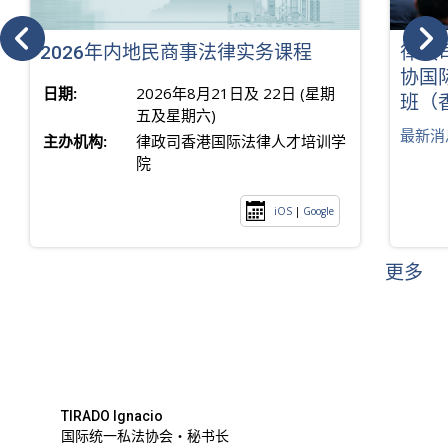
2026年内地民商事法律实务课程
律政
协国
日期:
2026年8月21日及 22日 (星期
班（
五及星期六)
最新消
主办机构:
律政司香港国际法律人才培训学
院
iOS
|
Google
更多
TIRADO Ignacio
国际统一私法协会・秘书长