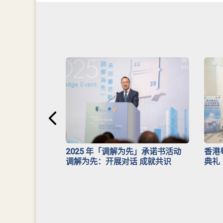
安排》
2025 年「调解为先」承诺书活动
香港
调解为先：开展对话 成就共识
典礼