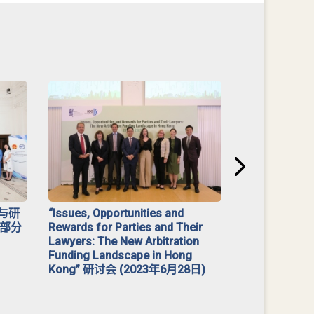
与研
“Issues, Opportunities and
2023 年「
部分
Rewards for Parties and Their
Lawyers: The New Arbitration
Funding Landscape in Hong
Kong” 研讨会 (2023年6月28日)