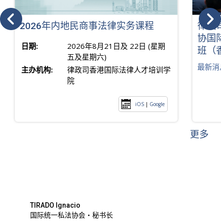
2026年内地民商事法律实务课程
律政
协国
日期:
2026年8月21日及 22日 (星期
班（
五及星期六)
最新消
主办机构:
律政司香港国际法律人才培训学
院
iOS
|
Google
更多
TIRADO Ignacio
国际统一私法协会・秘书长