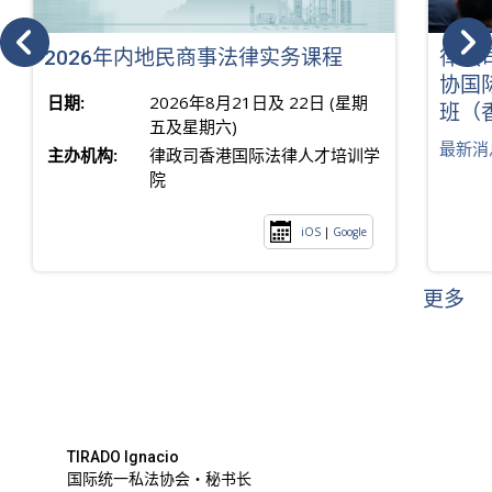
2026年内地民商事法律实务课程
律政
协国
日期:
2026年8月21日及 22日 (星期
班（
五及星期六)
最新消
主办机构:
律政司香港国际法律人才培训学
院
iOS
|
Google
更多
TIRADO Ignacio
国际统一私法协会・秘书长