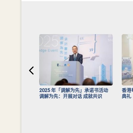
安排》
2025 年「调解为先」承诺书活动
香港
调解为先：开展对话 成就共识
典礼