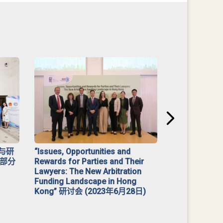
与研
“Issues, Opportunities and
2023 年「
部分
Rewards for Parties and Their
Lawyers: The New Arbitration
Funding Landscape in Hong
Kong” 研讨会 (2023年6月28日)