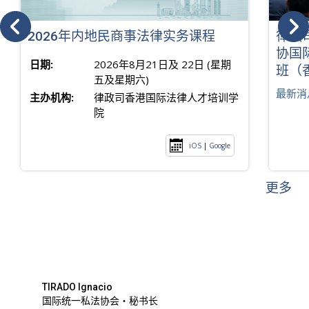
2026年内地民商事法律实务课程
律政
协国
日期:
2026年8月21日及 22日 (星期
班（
五及星期六)
最新消
主办机构:
律政司香港国际法律人才培训学
院
iOS
|
Google
更多
TIRADO Ignacio
国际统一私法协会・秘书长