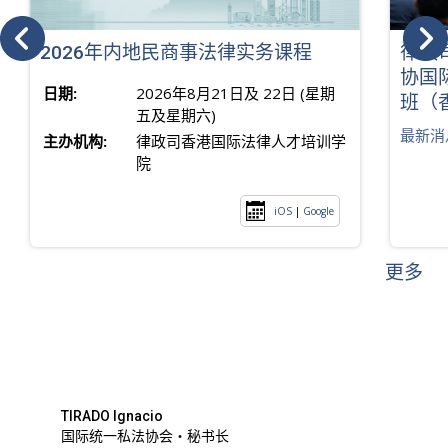
2026年内地民商事法律实务课程
律政
协国
日期:
2026年8月21日及 22日 (星期
班（
五及星期六)
最新消
主办机构:
律政司香港国际法律人才培训学
院
iOS
|
Google
更多
TIRADO Ignacio
国际统一私法协会・秘书长