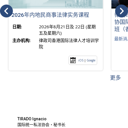
2026年内地民商事法律实务课程
律政
协国
日期:
2026年8月21日及 22日 (星期
班（
五及星期六)
最新消
主办机构:
律政司香港国际法律人才培训学
院
iOS
|
Google
更多
TIRADO Ignacio
国际统一私法协会・秘书长