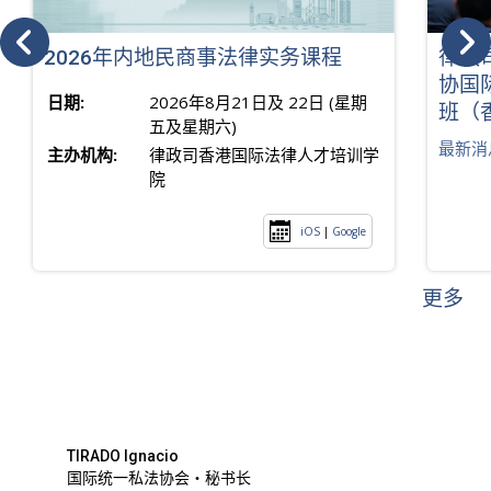
2026年内地民商事法律实务课程
律政
协国
日期:
2026年8月21日及 22日 (星期
班（
五及星期六)
最新消
主办机构:
律政司香港国际法律人才培训学
院
iOS
|
Google
更多
TIRADO Ignacio
国际统一私法协会・秘书长