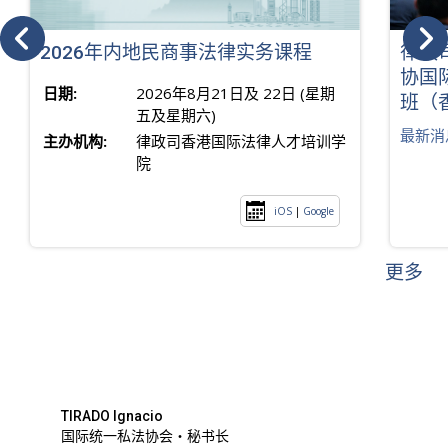
2026年内地民商事法律实务课程
律政
协国
日期:
2026年8月21日及 22日 (星期
班（
五及星期六)
最新消
主办机构:
律政司香港国际法律人才培训学
院
iOS
|
Google
更多
TIRADO Ignacio
国际统一私法协会・秘书长