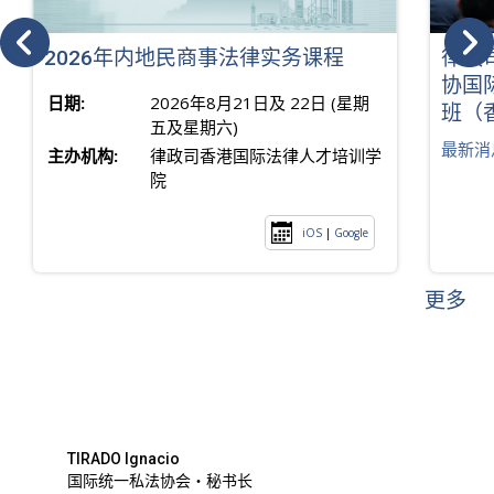
2026年内地民商事法律实务课程
律政
协国
日期:
2026年8月21日及 22日 (星期
班（
五及星期六)
最新消
主办机构:
律政司香港国际法律人才培训学
院
iOS
|
Google
更多
TIRADO Ignacio
国际统一私法协会・秘书长