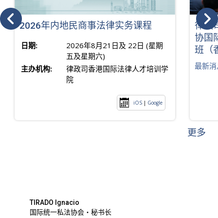
2026年内地民商事法律实务课程
律政
协国
日期:
2026年8月21日及 22日 (星期
班（
五及星期六)
最新消
主办机构:
律政司香港国际法律人才培训学
院
iOS
|
Google
更多
TIRADO Ignacio
国际统一私法协会・秘书长