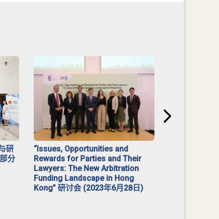
与研
“Issues, Opportunities and
2023 年「
部分
Rewards for Parties and Their
Lawyers: The New Arbitration
Funding Landscape in Hong
Kong” 研讨会 (2023年6月28日)