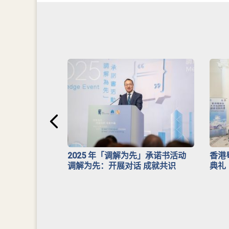
安排》
2025 年「调解为先」承诺书活动
香港
调解为先：开展对话 成就共识
典礼