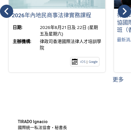
2026年內地民商事法律實務課程
律政
協國
日期:
2026年8月21日及 22日 (星期
班（
五及星期六)
最新消
主辦機構:
律政司香港國際法律人才培訓學
院
iOS
|
Google
更多
TIRADO Ignacio
國際統一私法協會・秘書長