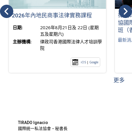
2026年內地民商事法律實務課程
律政
協國
日期:
2026年8月21日及 22日 (星期
班（
五及星期六)
最新消
主辦機構:
律政司香港國際法律人才培訓學
院
iOS
|
Google
更多
TIRADO Ignacio
國際統一私法協會・秘書長