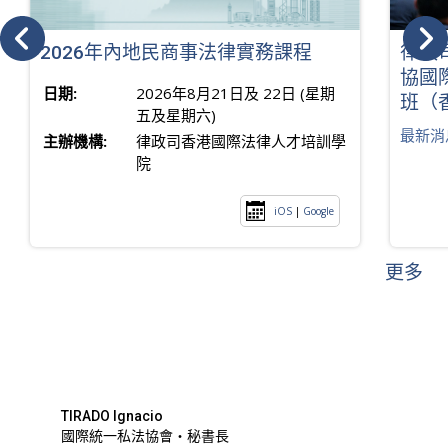
2026年內地民商事法律實務課程
律政
協國
日期:
2026年8月21日及 22日 (星期
班（
五及星期六)
最新消
主辦機構:
律政司香港國際法律人才培訓學
院
iOS
|
Google
更多
TIRADO Ignacio
國際統一私法協會・秘書長