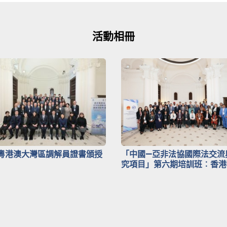
活動相冊
粵港澳大灣區調解員證書頒授
「中國—亞非法協國際法交流
究項目」第六期培訓班︰香港