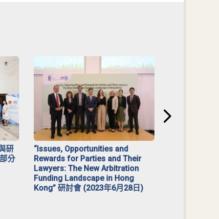
與研
“Issues, Opportunities and
2023 年「
部分
Rewards for Parties and Their
Lawyers: The New Arbitration
Funding Landscape in Hong
Kong” 研討會 (2023年6月28日)