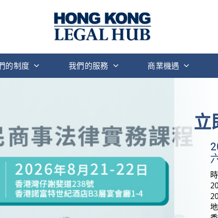
們的制度
我們的服務
商業機遇
立
六
2
2
地
香