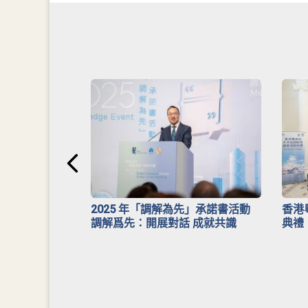
安排》
2025 年「調解為先」承諾書活動
香港
調解爲先：開展對話 成就共識
典禮