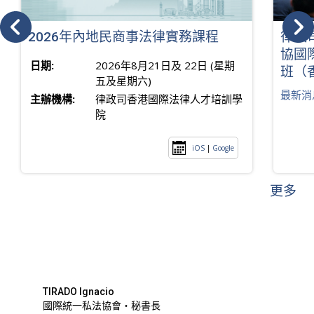
2026年內地民商事法律實務課程
律政
協國
日期:
2026年8月21日及 22日 (星期
班（
五及星期六)
最新消
主辦機構:
律政司香港國際法律人才培訓學
院
iOS
|
Google
更多
TIRADO Ignacio
國際統一私法協會・秘書長