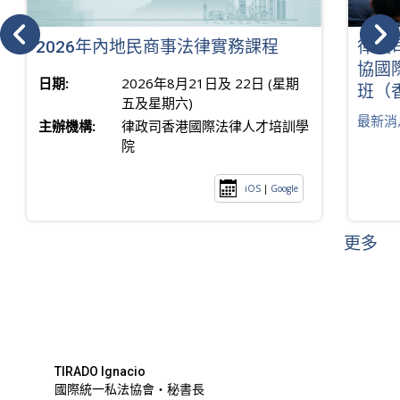
2026年內地民商事法律實務課程
律政
協國
日期:
2026年8月21日及 22日 (星期
班（
五及星期六)
最新消
主辦機構:
律政司香港國際法律人才培訓學
院
iOS
|
Google
更多
TIRADO Ignacio
國際統一私法協會・秘書長