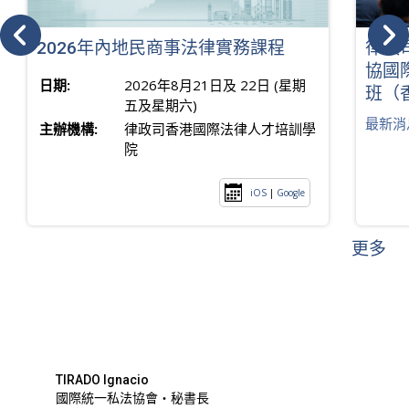
2026年內地民商事法律實務課程
律政
協國
日期:
2026年8月21日及 22日 (星期
班（
五及星期六)
最新消
主辦機構:
律政司香港國際法律人才培訓學
院
iOS
|
Google
更多
TIRADO Ignacio
國際統一私法協會・秘書長