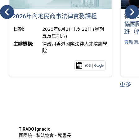
2026年內地民商事法律實務課程
律政
協國
日期:
2026年8月21日及 22日 (星期
班（
五及星期六)
最新消
主辦機構:
律政司香港國際法律人才培訓學
院
iOS
|
Google
更多
TIRADO Ignacio
國際統一私法協會・秘書長