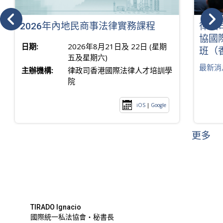
2026年內地民商事法律實務課程
律政
協國
日期:
2026年8月21日及 22日 (星期
班（
五及星期六)
最新消
主辦機構:
律政司香港國際法律人才培訓學
院
iOS
|
Google
更多
TIRADO Ignacio
國際統一私法協會・秘書長