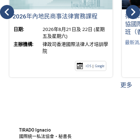
2026年內地民商事法律實務課程
律政
協國
日期:
2026年8月21日及 22日 (星期
班（
五及星期六)
最新消
主辦機構:
律政司香港國際法律人才培訓學
院
iOS
|
Google
更多
TIRADO Ignacio
國際統一私法協會・秘書長