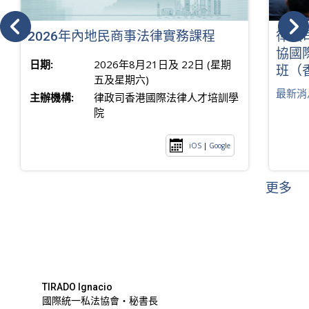
2026年內地民商事法律實務課程
律政
協國
日期:
2026年8月21日及 22日 (星期
班（
五及星期六)
最新消
主辦機構:
律政司香港國際法律人才培訓學
院
iOS
|
Google
更多
TIRADO Ignacio
國際統一私法協會・秘書長