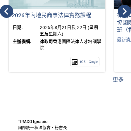
2026年內地民商事法律實務課程
律政
協國
日期:
2026年8月21日及 22日 (星期
班（
五及星期六)
最新消
主辦機構:
律政司香港國際法律人才培訓學
院
iOS
|
Google
更多
TIRADO Ignacio
國際統一私法協會・秘書長