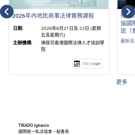
2026年內地民商事法律實務課程
律政
協國
日期:
2026年8月21日及 22日 (星期
班（
五及星期六)
最新消
主辦機構:
律政司香港國際法律人才培訓學
院
iOS
|
Google
更多
TIRADO Ignacio
國際統一私法協會・秘書長