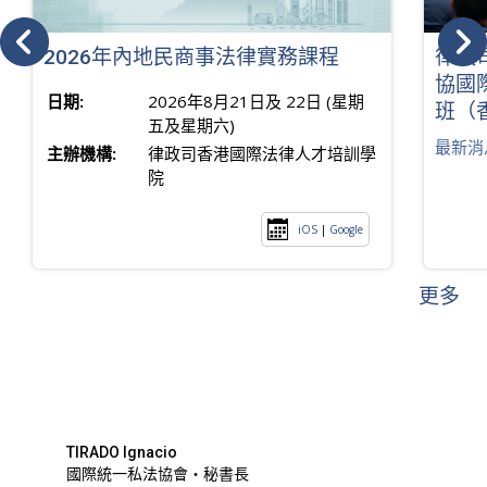
2026年內地民商事法律實務課程
律政
協國
日期:
2026年8月21日及 22日 (星期
班（
五及星期六)
最新消
主辦機構:
律政司香港國際法律人才培訓學
院
iOS
|
Google
更多
TIRADO Ignacio
國際統一私法協會・秘書長