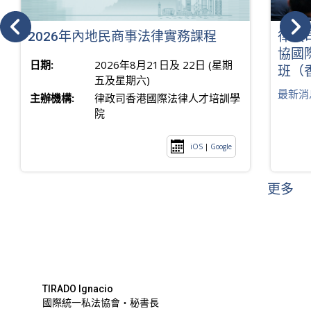
2026年內地民商事法律實務課程
律政
協國
日期:
2026年8月21日及 22日 (星期
班（
五及星期六)
最新消
主辦機構:
律政司香港國際法律人才培訓學
院
iOS
|
Google
更多
TIRADO Ignacio
國際統一私法協會・秘書長