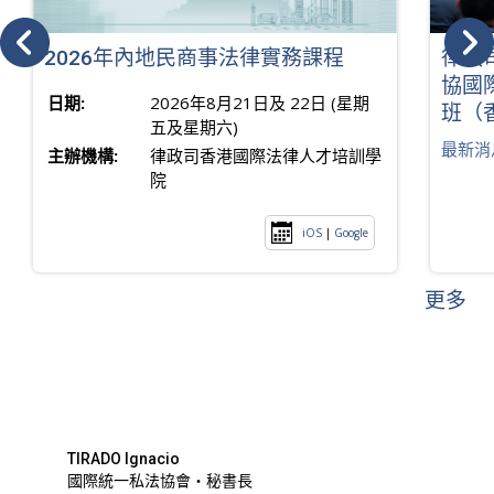
2026年內地民商事法律實務課程
律政
協國
日期:
2026年8月21日及 22日 (星期
班（
五及星期六)
最新消
主辦機構:
律政司香港國際法律人才培訓學
院
iOS
|
Google
更多
TIRADO Ignacio
國際統一私法協會・秘書長