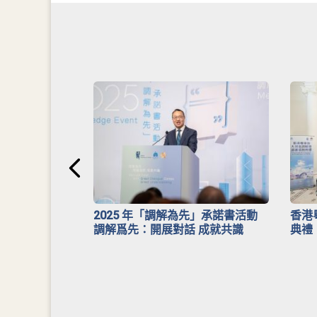
安排》
2025 年「調解為先」承諾書活動
香港
調解爲先：開展對話 成就共識
典禮