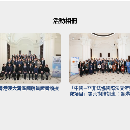
活動相冊
粵港澳大灣區調解員證書頒授
「中國—亞非法協國際法交流
究項目」第六期培訓班︰香港