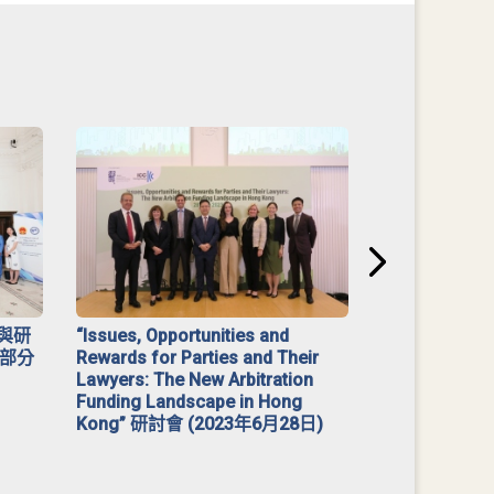
與研
“Issues, Opportunities and
2023 年「
部分
Rewards for Parties and Their
Lawyers: The New Arbitration
Funding Landscape in Hong
Kong” 研討會 (2023年6月28日)