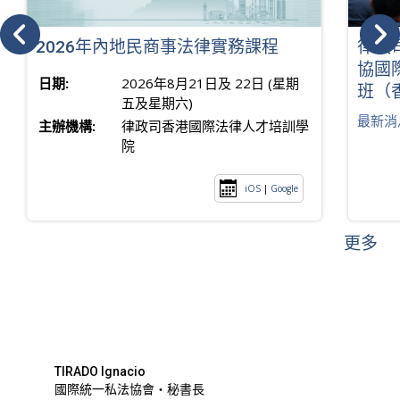
2026年內地民商事法律實務課程
律政
協國
日期:
2026年8月21日及 22日 (星期
班（
五及星期六)
最新消
主辦機構:
律政司香港國際法律人才培訓學
院
iOS
|
Google
更多
TIRADO Ignacio
國際統一私法協會・秘書長